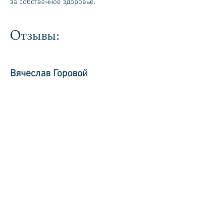
за собственное здоровье.
Отзывы:
Вячеслав Горовой
У меня длительное время были проблемы
со спиной, видимо от длительного
сидения за комп в неправильной позе.
Видимо что то случилось с мышцами в
районе позвоночника. Было очень
сложно нагибаться (практически
невозможно), и любое движение, где
были задействованы эти мышцы
сопровождалось болью. Светлана
проделала со мной несколько
упражнений, после которых я
почувствовал себя гораздо лучше уже
сразу. Стал способен наклоняться, и
болевые ощущения заметно отступили.
Что интересно, я думал, что нужно